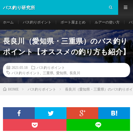
バス釣り研究所
ホーム
バス釣りポイント
ボート屋まとめ
ルアーの使い方
バ
長良川（愛知県・三重県）のバス釣り
ポイント【オススメの釣り方も紹介】
2021.05.18
バス釣りポイント
バス釣りポイント
,
三重県
,
愛知県
,
長良川
バス釣りポイント
長良川（愛知県・三重県）のバス釣りポイ
HOME